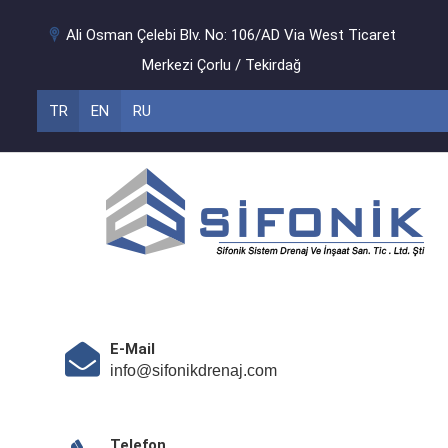
Ali Osman Çelebi Blv. No: 106/AD Via West Ticaret
Merkezi Çorlu / Tekirdağ
TR
EN
RU
E-Mail
info@sifonikdrenaj.com
Telefon