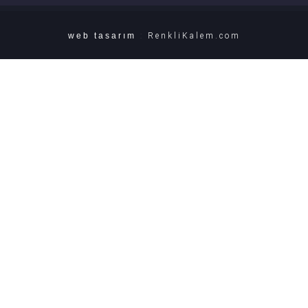
web tasarım
:
RenkliKalem.com