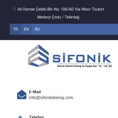
Ali Osman Çelebi Blv. No: 106/AD Via West Ticaret
Merkezi Çorlu / Tekirdağ
TR
EN
RU
E-Mail
info@sifonikdrenaj.com
Telefon