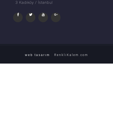
3 Kadıköy / İstanbul
web tasarım
:
RenkliKalem.com