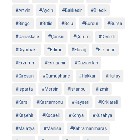
Artvin
Aydın
Balıkesir
Bilecik
Bingöl
Bitlis
Bolu
Burdur
Bursa
Çanakkale
Çankırı
Çorum
Denizli
Diyarbakır
Edirne
Elazığ
Erzincan
Erzurum
Eskişehir
Gaziantep
Giresun
Gümüşhane
Hakkari
Hatay
Isparta
Mersin
İstanbul
İzmir
Kars
Kastamonu
Kayseri
Kırklareli
Kırşehir
Kocaeli
Konya
Kütahya
Malatya
Manisa
Kahramanmaraş