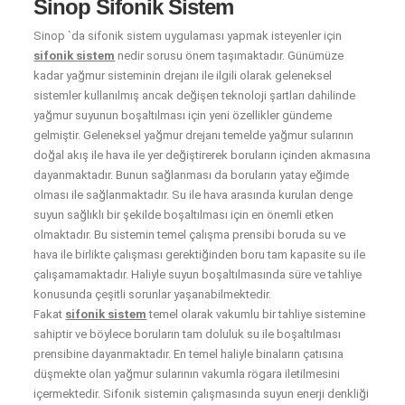
Sinop Sifonik Sistem
Sinop `da sifonik sistem uygulaması yapmak isteyenler için
sifonik sistem
nedir sorusu önem taşımaktadır. Günümüze
kadar yağmur sisteminin drejanı ile ilgili olarak geleneksel
sistemler kullanılmış ancak değişen teknoloji şartları dahilinde
yağmur suyunun boşaltılması için yeni özellikler gündeme
gelmiştir. Geleneksel yağmur drejanı temelde yağmur sularının
doğal akış ile hava ile yer değiştirerek boruların içinden akmasına
dayanmaktadır. Bunun sağlanması da boruların yatay eğimde
olması ile sağlanmaktadır. Su ile hava arasında kurulan denge
suyun sağlıklı bir şekilde boşaltılması için en önemli etken
olmaktadır. Bu sistemin temel çalışma prensibi boruda su ve
hava ile birlikte çalışması gerektiğinden boru tam kapasite su ile
çalışamamaktadır. Haliyle suyun boşaltılmasında süre ve tahliye
konusunda çeşitli sorunlar yaşanabilmektedir.
Fakat
sifonik sistem
temel olarak vakumlu bir tahliye sistemine
sahiptir ve böylece boruların tam doluluk su ile boşaltılması
prensibine dayanmaktadır. En temel haliyle binaların çatısına
düşmekte olan yağmur sularının vakumla rögara iletilmesini
içermektedir. Sifonik sistemin çalışmasında suyun enerji denkliği