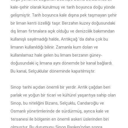
kale-şehir olarak kurulmuş ve tarih boyunca doğu yönde
gelişmiştir. Tarih boyunca kale dışına pek taşmayan şehir
bir liman kenti özelliği taşır. Berzahın kuzey doğusundaki
dış liman fırtınalara açık olduğu ve denizcilik bakımından
kullanışlı sayılmadığı halde, Antikçağ 'da daha çok bu
limanın kullanıldığı bilinir. Zamanla kum dolan ve
kullanılamaz hale gelen bu limanı berzanın güney-
doğusundaki iç limana aynı dönemde bir kanal bağlardı.
Bu kanal, Selçuklular döneminde kapatılmıştır.
Sinop tarihi açıdan önemli bir yerdir. Antik çağdan beri
parlak ve yoğun bir ticari ve kültürel yaşantıya sahip olan
Sinop, bu niteliğini Bizans, Selçuklu, Candaroğlu ve
Osmanlı yönetimlerinde de sürdürmüş, ayrıca kale ve
tersanesi ile bölgenin en önemli askeri üslerinden biri
olmuştur. Bu durumunu Sinop Baskını'ndan sonra