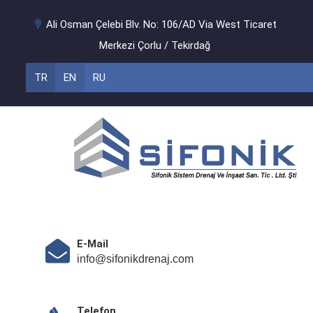
Ali Osman Çelebi Blv. No: 106/AD Via West Ticaret
Merkezi Çorlu / Tekirdağ
TR
EN
RU
E-Mail
info@sifonikdrenaj.com
Telefon