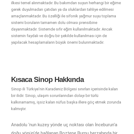
ilkesi temel alınmaktadır. Bu bakımdan suyun herhangi bir eğime
gerek duyulmadan çatıdan ya da oluklardan tahliye edilmesi
amaçlanmaktadır. Bu özelliği ile sifonik yağmur suyu toplama
sistemi boruların tamamen dolu olması prensibine
dayanmaktadır. Sistemde sıfır eğim kullanılmaktadır. Ancak
sistemin faydalı ve doğru bir şekilde kullanılması için de
yapılacak hesaplamaların büyük önemi bulunmaktadır.
Kısaca Sinop Hakkında
Sinop ili Türkiye'nin Karadeniz Bölgesi sınırları içerisinde kalan
bir ilidir. Sinop, ulaşım sorunlarından dolayı bir türlü
kalkınamamış, işsiz kalan nüfus başka illere göç etmek zorunda
kalmıştır.
Anadolu 'nun kuzey yönde uç noktası olan İnceburun'a
doğu yönün'de bağlanan Boztepe Burnu berzahında bir