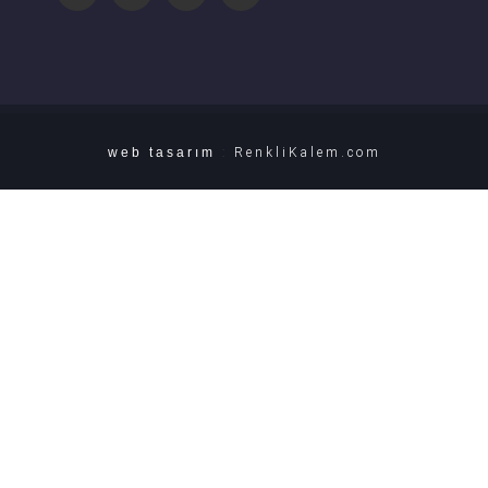
web tasarım
:
RenkliKalem.com