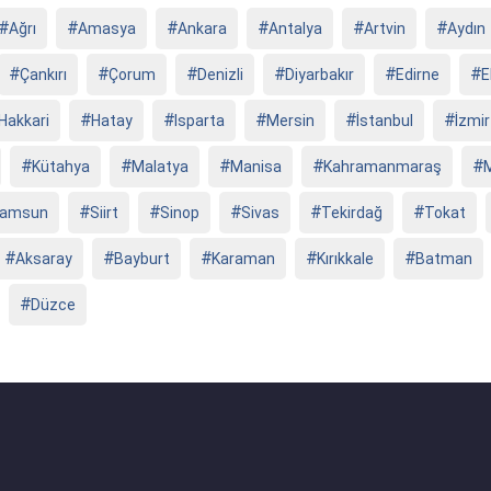
Ağrı
Amasya
Ankara
Antalya
Artvin
Aydın
Çankırı
Çorum
Denizli
Diyarbakır
Edirne
E
Hakkari
Hatay
Isparta
Mersin
İstanbul
İzmir
Kütahya
Malatya
Manisa
Kahramanmaraş
amsun
Siirt
Sinop
Sivas
Tekirdağ
Tokat
Aksaray
Bayburt
Karaman
Kırıkkale
Batman
Düzce