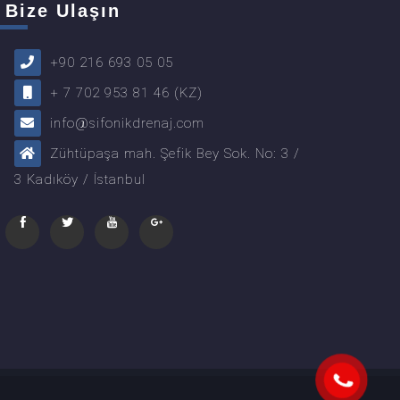
Bize Ulaşın
+90 216 693 05 05
+ 7 702 953 81 46 (KZ)
info@sifonikdrenaj.com
Zühtüpaşa mah. Şefik Bey Sok. No: 3 /
3 Kadıköy / İstanbul