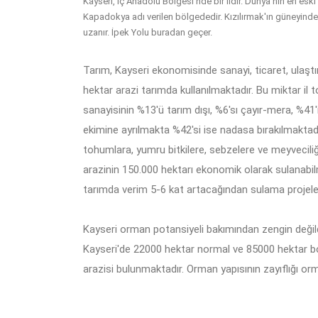
Kayseri, İç Anadolu Bölgesi'nde bir ildir. Dünya'nın en eski
Kapadokya adı verilen bölgededir. Kızılırmak'ın güneyind
uzanır. İpek Yolu buradan geçer.
Tarım, Kayseri ekonomisinde sanayi, ticaret, ulaşt
hektar arazi tarımda kullanılmaktadır. Bu miktar il to
sanayisinin %13'ü tarım dışı, %6'sı çayır-mera, %41'i
ekimine ayrılmakta %42'si ise nadasa bırakılmaktadır. 
tohumlara, yumru bitkilere, sebzelere ve meyveciliğe
arazinin 150.000 hektarı ekonomik olarak sulanabil
tarımda verim 5-6 kat artacağından sulama projeler
Kayseri orman potansiyeli bakımından zengin değildir
Kayseri'de 22000 hektar normal ve 85000 hektar 
arazisi bulunmaktadır. Orman yapısının zayıflığı orm