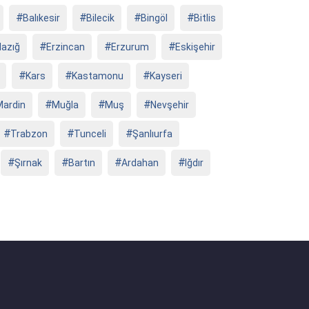
Balıkesir
Bilecik
Bingöl
Bitlis
lazığ
Erzincan
Erzurum
Eskişehir
Kars
Kastamonu
Kayseri
Mardin
Muğla
Muş
Nevşehir
Trabzon
Tunceli
Şanlıurfa
Şırnak
Bartın
Ardahan
Iğdır