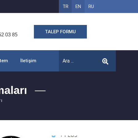
TR
EN
RU
TALEP FORMU
52 03 85
stem
İletişim
aları
ı