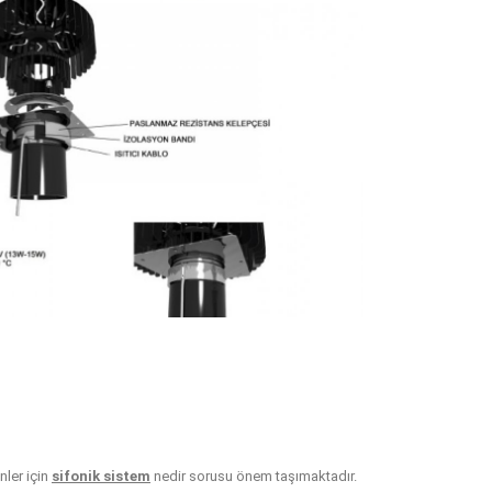
nler için
sifonik sistem
nedir sorusu önem taşımaktadır.