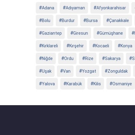
Adana
Adıyaman
Afyonkarahisar
Bolu
Burdur
Bursa
Çanakkale
Gaziantep
Giresun
Gümüşhane
Kırklareli
Kırşehir
Kocaeli
Konya
Niğde
Ordu
Rize
Sakarya
S
Uşak
Van
Yozgat
Zonguldak
Yalova
Karabük
Kilis
Osmaniye