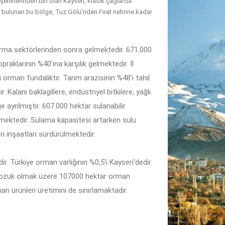
 şehirlerinden biri olan Kayseri, klasik çağlarda
e bulunan bu bölge, Tuz Gölü'nden Fırat nehrine kadar
ırma sektörlerinden sonra gelmektedir. 671.000
praklarının %40'ına karşılık gelmektedir. İl
 orman fundalıktır. Tarım arazisinin %48'i tahıl
Kalanı baklagillere, endüstriyel bitkilere, yağlı
 ayrılmıştır. 607.000 hektar sulanabilir
mektedir. Sulama kapasitesi artarken sulu
i inşaatları sürdürülmektedir.
. Türkiye orman varlığının %0,5'i Kayseri'dedir.
bozuk olmak üzere 107000 hektar orman
an ürünleri üretimini de sınırlamaktadır.