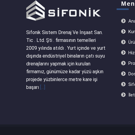
Men
Ana
Kur
Sifonik Sistem Drenaj Ve İnşaat San.
Tic . Ltd. Şti . firmasının temelleri
Ürü
2009 yılında atıldı . Yurt içinde ve yurt
Hiz
dışında endüstriyel binaların çatı suyu
Pro
drenajlarını yapmak için kurulan
firmamız, günümüze kadar yüzü aşkın
Dos
projede yüzbinlerce metre kare işi
Sif
başarı
[...]
İlet