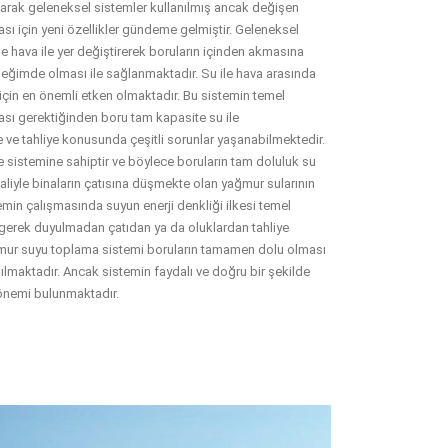
olarak geleneksel sistemler kullanılmış ancak değişen
ası için yeni özellikler gündeme gelmiştir. Geleneksel
e hava ile yer değiştirerek boruların içinden akmasına
eğimde olması ile sağlanmaktadır. Su ile hava arasında
 için en önemli etken olmaktadır. Bu sistemin temel
ması gerektiğinden boru tam kapasite su ile
 ve tahliye konusunda çeşitli sorunlar yaşanabilmektedir.
e sistemine sahiptir ve böylece boruların tam doluluk su
aliyle binaların çatısına düşmekte olan yağmur sularının
emin çalışmasında suyun enerji denkliği ilkesi temel
gerek duyulmadan çatıdan ya da oluklardan tahliye
ağmur suyu toplama sistemi boruların tamamen dolu olması
ılmaktadır. Ancak sistemin faydalı ve doğru bir şekilde
 önemi bulunmaktadır.