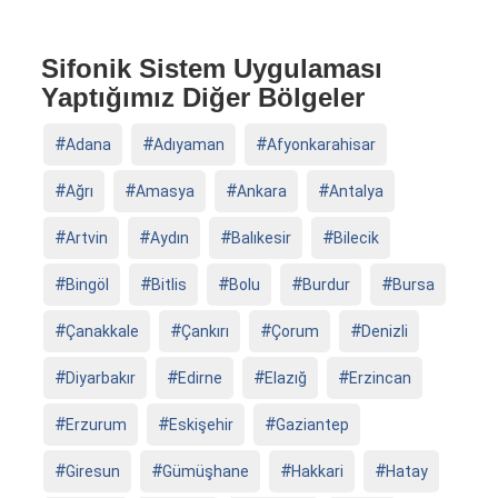
Sifonik Sistem Uygulaması
Yaptığımız Diğer Bölgeler
Adana
Adıyaman
Afyonkarahisar
Ağrı
Amasya
Ankara
Antalya
Artvin
Aydın
Balıkesir
Bilecik
Bingöl
Bitlis
Bolu
Burdur
Bursa
Çanakkale
Çankırı
Çorum
Denizli
Diyarbakır
Edirne
Elazığ
Erzincan
Erzurum
Eskişehir
Gaziantep
Giresun
Gümüşhane
Hakkari
Hatay