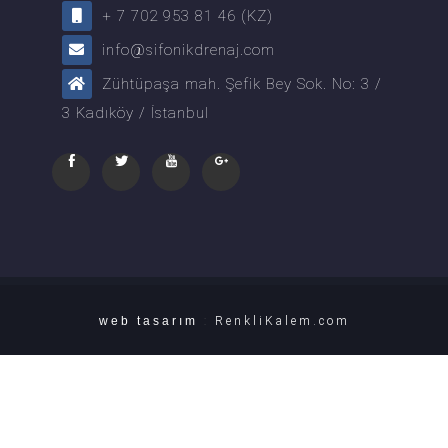
+ 7 702 953 81 46 (KZ)
info@sifonikdrenaj.com
Zühtüpaşa mah. Şefik Bey Sok. No: 3 /
3 Kadıköy / İstanbul
web tasarım
:
RenkliKalem.com