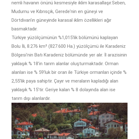
nemli havanın önünü kesmesiyle iklim karasallaşır.Seben,
Mudurnu ve Kıbrısçık, Gerede'nin en güneyi ve
Dörtdivan'ın güneyinde karasal iklim özellikleri ağır
basmaktadır.
Türkiye yüzölçümünün %1,015'lik bölümünü kaplayan
Bolu İli, 8.276 km² (827.600 Ha.) yüzölçümü ile Karadeniz
Bölgesi’nin Batı Karadeniz bölümünde yer alır. İl arazisinin
yaklaşık % 18’in tarım alanlar oluşturmaktadır. Orman
alanları ise % 59’luk bir oran ile Türkiye ormanları içinde %
2,55’lik paya sahiptir. Çayır ve meraların kapladığı alan
yaklaşık % 15’tir. Geriye kalan % 8 dolayında alan ise
tarım dışı alanlardır.