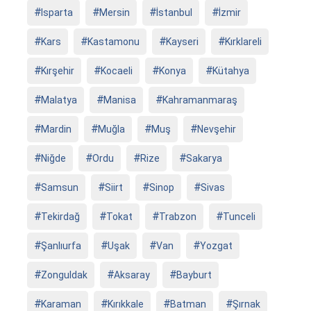
Isparta
Mersin
İstanbul
İzmir
Kars
Kastamonu
Kayseri
Kırklareli
Kırşehir
Kocaeli
Konya
Kütahya
Malatya
Manisa
Kahramanmaraş
Mardin
Muğla
Muş
Nevşehir
Niğde
Ordu
Rize
Sakarya
Samsun
Siirt
Sinop
Sivas
Tekirdağ
Tokat
Trabzon
Tunceli
Şanlıurfa
Uşak
Van
Yozgat
Zonguldak
Aksaray
Bayburt
Karaman
Kırıkkale
Batman
Şırnak