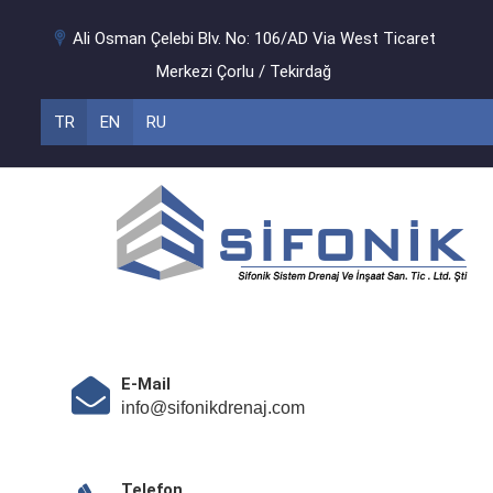
Ali Osman Çelebi Blv. No: 106/AD Via West Ticaret
Merkezi Çorlu / Tekirdağ
TR
EN
RU
E-Mail
info@sifonikdrenaj.com
Telefon