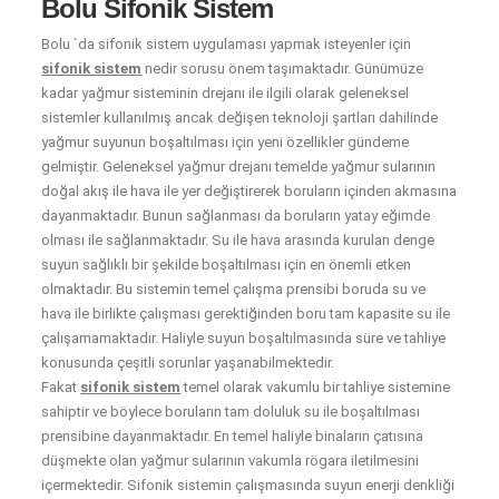
Bolu Sifonik Sistem
Bolu `da sifonik sistem uygulaması yapmak isteyenler için
sifonik sistem
nedir sorusu önem taşımaktadır. Günümüze
kadar yağmur sisteminin drejanı ile ilgili olarak geleneksel
sistemler kullanılmış ancak değişen teknoloji şartları dahilinde
yağmur suyunun boşaltılması için yeni özellikler gündeme
gelmiştir. Geleneksel yağmur drejanı temelde yağmur sularının
doğal akış ile hava ile yer değiştirerek boruların içinden akmasına
dayanmaktadır. Bunun sağlanması da boruların yatay eğimde
olması ile sağlanmaktadır. Su ile hava arasında kurulan denge
suyun sağlıklı bir şekilde boşaltılması için en önemli etken
olmaktadır. Bu sistemin temel çalışma prensibi boruda su ve
hava ile birlikte çalışması gerektiğinden boru tam kapasite su ile
çalışamamaktadır. Haliyle suyun boşaltılmasında süre ve tahliye
konusunda çeşitli sorunlar yaşanabilmektedir.
Fakat
sifonik sistem
temel olarak vakumlu bir tahliye sistemine
sahiptir ve böylece boruların tam doluluk su ile boşaltılması
prensibine dayanmaktadır. En temel haliyle binaların çatısına
düşmekte olan yağmur sularının vakumla rögara iletilmesini
içermektedir. Sifonik sistemin çalışmasında suyun enerji denkliği