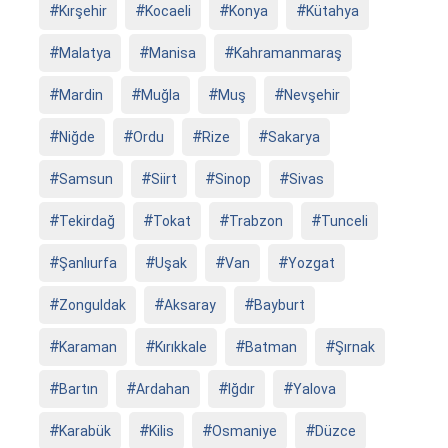
Kırşehir
Kocaeli
Konya
Kütahya
Malatya
Manisa
Kahramanmaraş
Mardin
Muğla
Muş
Nevşehir
Niğde
Ordu
Rize
Sakarya
Samsun
Siirt
Sinop
Sivas
Tekirdağ
Tokat
Trabzon
Tunceli
Şanlıurfa
Uşak
Van
Yozgat
Zonguldak
Aksaray
Bayburt
Karaman
Kırıkkale
Batman
Şırnak
Bartın
Ardahan
Iğdır
Yalova
Karabük
Kilis
Osmaniye
Düzce