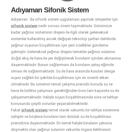
Adıyaman Sifonik Sistem
Adıyaman `da sifonik sistem uygulaması yapmak isteyenler için
sifonik sistem
nedir sorusu önem taşımaktadır. Günümüze
kadar yağmur sisteminin drejanı ile ilgili olarak geleneksel
sistemler kullanılmış ancak değişen teknoloji şartları dahilinde
yağmur suyunun boşaltılması için yeni özellikler gündeme
gelmiştir. Geleneksel yağmur drejanı temelde yağmur sularının
doğal akış ile hava ile yer değiştirerek boruların içinden akmasına
dayanmaktadır. Bunun sağlanması da boruların yatay eğimde
olması ile sağlanmaktadır. Su ile hava arasında kurulan denge
suyun sağlıklı bir şekilde boşaltılması için en önemli etken
olmaktadır. Bu sistemin temel çalışma prensibi boruda su ve
hava ile birlikte çalışması gerektiğinden boru tam kapasite su ile
çalışamamaktadır. Haliyle suyun boşaltılmasında süre ve tahliye
konusunda çeşitli sorunlar yaşanabilmektedir.
Fakat
sifonik sistem
temel olarak vakumlu bir tahliye sistemine
sahiptir ve böylece boruların tam doluluk su ile boşaltılması
prensibine dayanmaktadır. En temel haliyle binaların çatısına
düşmekte olan yağmur sularının vakumla rögara iletilmesini