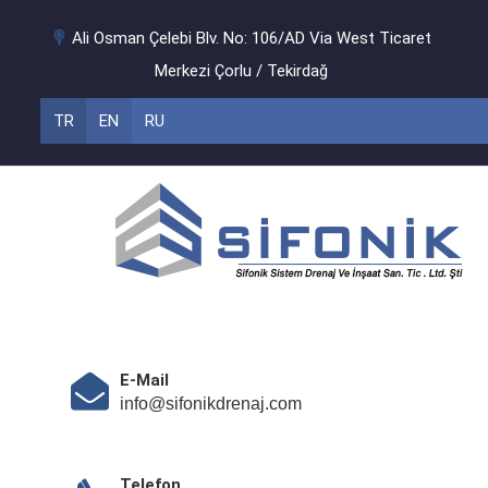
Ali Osman Çelebi Blv. No: 106/AD Via West Ticaret
Merkezi Çorlu / Tekirdağ
TR
EN
RU
E-Mail
info@sifonikdrenaj.com
Telefon