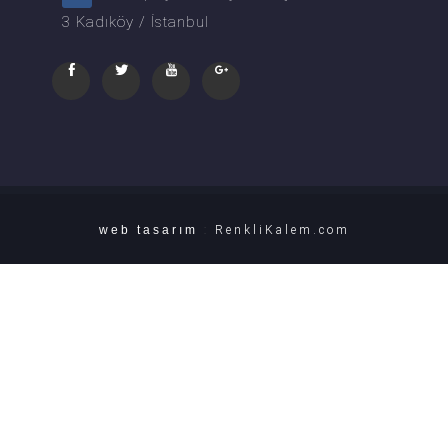
3 Kadıköy / İstanbul
web tasarım
:
RenkliKalem.com