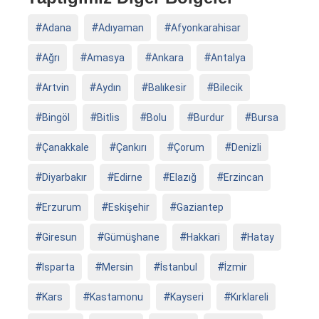
Adana
Adıyaman
Afyonkarahisar
Ağrı
Amasya
Ankara
Antalya
Artvin
Aydın
Balıkesir
Bilecik
Bingöl
Bitlis
Bolu
Burdur
Bursa
Çanakkale
Çankırı
Çorum
Denizli
Diyarbakır
Edirne
Elazığ
Erzincan
Erzurum
Eskişehir
Gaziantep
Giresun
Gümüşhane
Hakkari
Hatay
Isparta
Mersin
İstanbul
İzmir
Kars
Kastamonu
Kayseri
Kırklareli