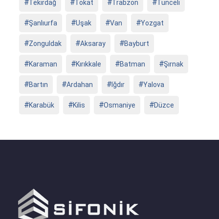
Tekirdağ
Tokat
Trabzon
Tunceli
Şanlıurfa
Uşak
Van
Yozgat
Zonguldak
Aksaray
Bayburt
Karaman
Kırıkkale
Batman
Şırnak
Bartın
Ardahan
Iğdır
Yalova
Karabük
Kilis
Osmaniye
Düzce