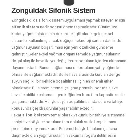
Zonguldak Sifonik Sistem
Zonguldak `da sifonik sistem uygulaması yapmak isteyenler için
sifonik sistem
nedir sorusu önem taşımaktadır. Günümüze
kadar yağmur sisteminin drejanı ile ilgili olarak geleneksel
sistemler kullanılmış ancak değişen teknoloji şartları dahilinde
yağmur suyunun boşaltılması için yeni özellikler gündeme
gelmiştir. Geleneksel yağmur drejanı temelde yağmur sularının
doğal akış ile hava ile yer değiştirerek boruların içinden akmasına
dayanmaktadır. Bunun sağlanması da boruların yatay eğimde
olması ile sağlanmaktadır. Su ile hava arasında kurulan denge
suyun sağlıklı bir şekilde boşaltılması için en önemli etken
olmaktadır. Bu sistemin temel çalışma prensibi boruda su ve
hava ile birlikte çalışması gerektiğinden boru tam kapasite su ile
çalışamamaktadır. Haliyle suyun boşaltılmasında süre ve tahliye
konusunda çeşitli sorunlar yaşanabilmektedir.
Fakat
sifonik sistem
temel olarak vakumlu bir tahliye sistemine
sahiptir ve böylece boruların tam doluluk su ile boşaltılması
prensibine dayanmaktadır. En temel haliyle binaların çatısına
düşmekte olan yağmur sularının vakumla rögara iletilmesini