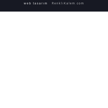
web tasarım
:
RenkliKalem.com