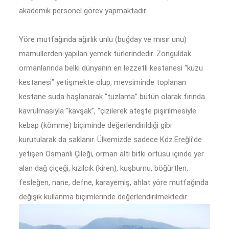
akademik personel görev yapmaktadır.
Yöre mutfağında ağırlık unlu (buğday ve mısır unu)
mamullerden yapılan yemek türlerindedir. Zonguldak
ormanlarında belki dünyanın en lezzetli kestanesi “kuzu
kestanesi” yetişmekte olup, mevsiminde toplanan
kestane suda haşlanarak “tuzlama” bütün olarak fırında
kavrulmasıyla “kavşak”, “çizilerek ateşte pişirilmesiyle
kebap (kömme) biçiminde değerlendirildiği gibi
kurutularak da saklanır. Ülkemizde sadece Kdz.Ereğli’de
yetişen Osmanlı Çileği, orman altı bitki örtüsü içinde yer
alan dağ çiçeği, kızılcık (kiren), kuşburnu, böğürtlen,
fesleğen, nane, defne, karayemiş, ahlat yöre mutfağında
değişik kullanma biçimlerinde değerlendirilmektedir.