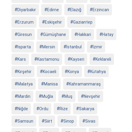
Diyarbakır
Edirne
Elazığ
Erzincan
Erzurum
Eskişehir
Gaziantep
Giresun
Gümüşhane
Hakkari
Hatay
Isparta
Mersin
İstanbul
İzmir
Kars
Kastamonu
Kayseri
Kırklareli
Kırşehir
Kocaeli
Konya
Kütahya
Malatya
Manisa
Kahramanmaraş
Mardin
Muğla
Muş
Nevşehir
Niğde
Ordu
Rize
Sakarya
Samsun
Siirt
Sinop
Sivas