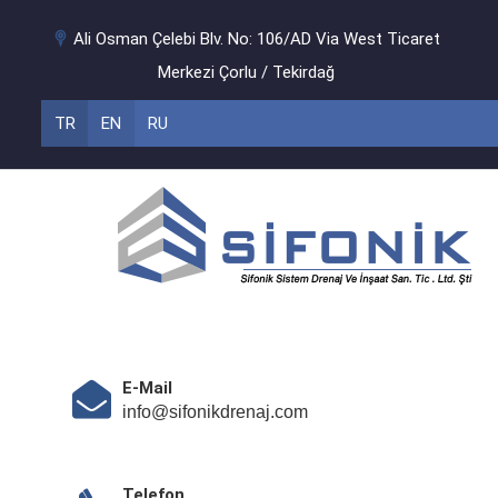
Ali Osman Çelebi Blv. No: 106/AD Via West Ticaret
Merkezi Çorlu / Tekirdağ
TR
EN
RU
E-Mail
info@sifonikdrenaj.com
Telefon