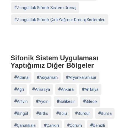
Zonguldak Sifonik Sistem Drenaj
Zonguldak Sifonik Çatı Yağmur Drenaj Sistemleri
Sifonik Sistem Uygulaması
Yaptığımız Diğer Bölgeler
Adana
Adıyaman
Afyonkarahisar
Ağrı
Amasya
Ankara
Antalya
Artvin
Aydın
Balıkesir
Bilecik
Bingöl
Bitlis
Bolu
Burdur
Bursa
Çanakkale
Çankırı
Çorum
Denizli