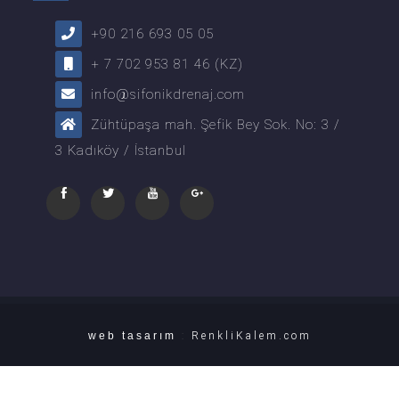
+90 216 693 05 05
+ 7 702 953 81 46 (KZ)
info@sifonikdrenaj.com
Zühtüpaşa mah. Şefik Bey Sok. No: 3 /
3 Kadıköy / İstanbul
web tasarım
:
RenkliKalem.com