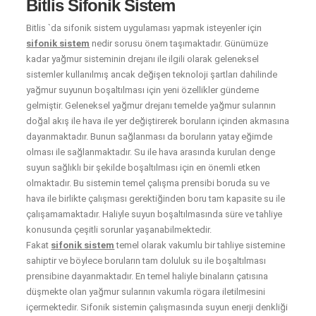
Bitlis Sifonik Sistem
Bitlis `da sifonik sistem uygulaması yapmak isteyenler için
sifonik sistem
nedir sorusu önem taşımaktadır. Günümüze
kadar yağmur sisteminin drejanı ile ilgili olarak geleneksel
sistemler kullanılmış ancak değişen teknoloji şartları dahilinde
yağmur suyunun boşaltılması için yeni özellikler gündeme
gelmiştir. Geleneksel yağmur drejanı temelde yağmur sularının
doğal akış ile hava ile yer değiştirerek boruların içinden akmasına
dayanmaktadır. Bunun sağlanması da boruların yatay eğimde
olması ile sağlanmaktadır. Su ile hava arasında kurulan denge
suyun sağlıklı bir şekilde boşaltılması için en önemli etken
olmaktadır. Bu sistemin temel çalışma prensibi boruda su ve
hava ile birlikte çalışması gerektiğinden boru tam kapasite su ile
çalışamamaktadır. Haliyle suyun boşaltılmasında süre ve tahliye
konusunda çeşitli sorunlar yaşanabilmektedir.
Fakat
sifonik sistem
temel olarak vakumlu bir tahliye sistemine
sahiptir ve böylece boruların tam doluluk su ile boşaltılması
prensibine dayanmaktadır. En temel haliyle binaların çatısına
düşmekte olan yağmur sularının vakumla rögara iletilmesini
içermektedir. Sifonik sistemin çalışmasında suyun enerji denkliği