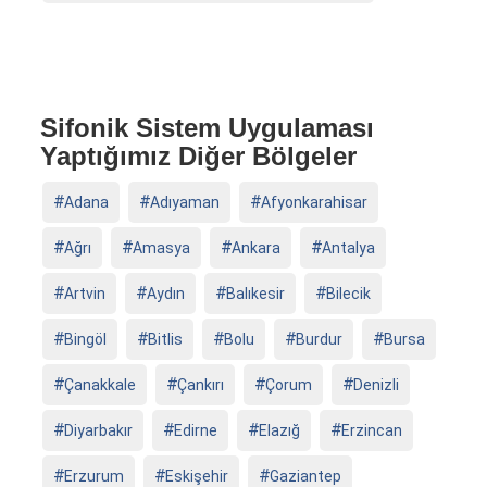
Sifonik Sistem Uygulaması
Yaptığımız Diğer Bölgeler
Adana
Adıyaman
Afyonkarahisar
Ağrı
Amasya
Ankara
Antalya
Artvin
Aydın
Balıkesir
Bilecik
Bingöl
Bitlis
Bolu
Burdur
Bursa
Çanakkale
Çankırı
Çorum
Denizli
Diyarbakır
Edirne
Elazığ
Erzincan
Erzurum
Eskişehir
Gaziantep