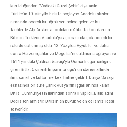
kurulduğundan “Vadideki Güzel Şehir” diye anılır.
Türkler’in 10. yüzyılla birlikte başlayan Anadolu akınları
sırasında önemli bir uğrak yeri haline gelen ve bu
tarihlerde Alp Arslan ve ordularını Ahlat’ta konuk eden
Bitlis'in Türklerin Anadolu’ya açılmasında çok önemli bir
rolü de üstlenmiş oldu. 13. Yüzyılda Eyyübiler ve daha
sonra Harzemşahlar ve Moğollar'ın saldırısına uğrayan ve
1514 yılındaki Çaldıran Savaşı'yla Osmanlı egemenliğine
giren Bitlis, Osmanlı İmparatorluğu’nun idaresi altında
ilim, sanat ve kültür merkezi haline geldi. I. Dünya Savaşı
esnasında bir süre Çarlık Rusya’nın işgali altında kalan
Bitlis, Cumhuriyet'in ilanından sonra il yapıldı...Bitlis adını
Bedlis'ten almıştır. Bitlis'in en büyük ve en gelişmiş ilçesi
tatvan'dır.