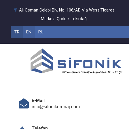
Ali Osman Çelebi Blv. No: 106/AD Via West Ticaret
Merkezi Çorlu / Tekirdağ
TR
EN
RU
E-Mail
info@sifonikdrenaj.com
Telefon