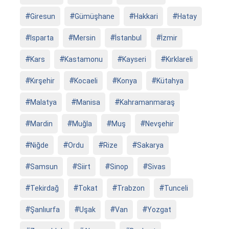
Giresun
Gümüşhane
Hakkari
Hatay
Isparta
Mersin
İstanbul
İzmir
Kars
Kastamonu
Kayseri
Kırklareli
Kırşehir
Kocaeli
Konya
Kütahya
Malatya
Manisa
Kahramanmaraş
Mardin
Muğla
Muş
Nevşehir
Niğde
Ordu
Rize
Sakarya
Samsun
Siirt
Sinop
Sivas
Tekirdağ
Tokat
Trabzon
Tunceli
Şanlıurfa
Uşak
Van
Yozgat