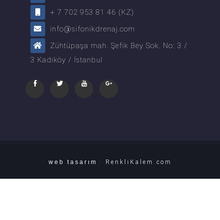
+ 7 702 953 81 46 (KZ)
info@sifonikdrenaj.com
Zühtüpaşa mah. Şefik Bey Sok. No: 3 /
3 Kadıköy / İstanbul
web tasarım
:
RenkliKalem.com