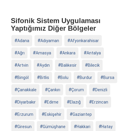
Sifonik Sistem Uygulaması
Yaptığımız Diğer Bölgeler
Adana
Adıyaman
Afyonkarahisar
Ağrı
Amasya
Ankara
Antalya
Artvin
Aydın
Balıkesir
Bilecik
Bingöl
Bitlis
Bolu
Burdur
Bursa
Çanakkale
Çankırı
Çorum
Denizli
Diyarbakır
Edirne
Elazığ
Erzincan
Erzurum
Eskişehir
Gaziantep
Giresun
Gümüşhane
Hakkari
Hatay