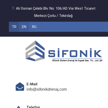
Ali Osman Çelebi Blv. No: 106/AD Via West Ticaret
Merkezi Çorlu / Tekirdağ
TR
EN
RU
E-Mail
info@sifonikdrenaj.com
Telefon