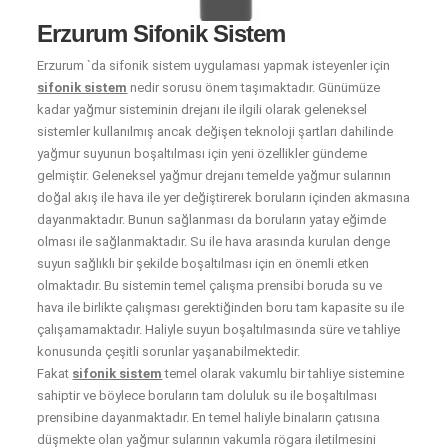
Erzurum Sifonik Sistem
Erzurum `da sifonik sistem uygulaması yapmak isteyenler için
sifonik sistem
nedir sorusu önem taşımaktadır. Günümüze
kadar yağmur sisteminin drejanı ile ilgili olarak geleneksel
sistemler kullanılmış ancak değişen teknoloji şartları dahilinde
yağmur suyunun boşaltılması için yeni özellikler gündeme
gelmiştir. Geleneksel yağmur drejanı temelde yağmur sularının
doğal akış ile hava ile yer değiştirerek boruların içinden akmasına
dayanmaktadır. Bunun sağlanması da boruların yatay eğimde
olması ile sağlanmaktadır. Su ile hava arasında kurulan denge
suyun sağlıklı bir şekilde boşaltılması için en önemli etken
olmaktadır. Bu sistemin temel çalışma prensibi boruda su ve
hava ile birlikte çalışması gerektiğinden boru tam kapasite su ile
çalışamamaktadır. Haliyle suyun boşaltılmasında süre ve tahliye
konusunda çeşitli sorunlar yaşanabilmektedir.
Fakat
sifonik sistem
temel olarak vakumlu bir tahliye sistemine
sahiptir ve böylece boruların tam doluluk su ile boşaltılması
prensibine dayanmaktadır. En temel haliyle binaların çatısına
düşmekte olan yağmur sularının vakumla rögara iletilmesini