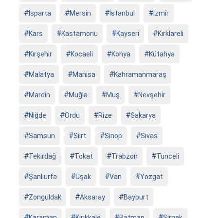
Isparta
Mersin
İstanbul
İzmir
Kars
Kastamonu
Kayseri
Kırklareli
Kırşehir
Kocaeli
Konya
Kütahya
Malatya
Manisa
Kahramanmaraş
Mardin
Muğla
Muş
Nevşehir
Niğde
Ordu
Rize
Sakarya
Samsun
Siirt
Sinop
Sivas
Tekirdağ
Tokat
Trabzon
Tunceli
Şanlıurfa
Uşak
Van
Yozgat
Zonguldak
Aksaray
Bayburt
Karaman
Kırıkkale
Batman
Şırnak