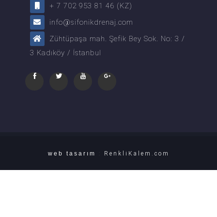
+ 7 702 953 81 46 (KZ)
info@sifonikdrenaj.com
Zühtüpaşa mah. Şefik Bey Sok. No: 3 /
3 Kadıköy / İstanbul
web tasarım
:
RenkliKalem.com