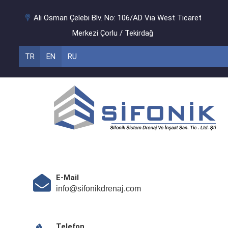
Ali Osman Çelebi Blv. No: 106/AD Via West Ticaret
Merkezi Çorlu / Tekirdağ
TR
EN
RU
E-Mail
info@sifonikdrenaj.com
Telefon