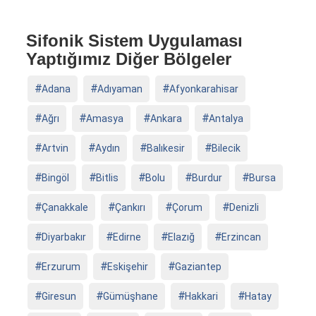
Sifonik Sistem Uygulaması
Yaptığımız Diğer Bölgeler
Adana
Adıyaman
Afyonkarahisar
Ağrı
Amasya
Ankara
Antalya
Artvin
Aydın
Balıkesir
Bilecik
Bingöl
Bitlis
Bolu
Burdur
Bursa
Çanakkale
Çankırı
Çorum
Denizli
Diyarbakır
Edirne
Elazığ
Erzincan
Erzurum
Eskişehir
Gaziantep
Giresun
Gümüşhane
Hakkari
Hatay