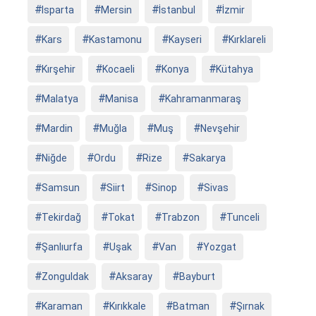
Isparta
Mersin
İstanbul
İzmir
Kars
Kastamonu
Kayseri
Kırklareli
Kırşehir
Kocaeli
Konya
Kütahya
Malatya
Manisa
Kahramanmaraş
Mardin
Muğla
Muş
Nevşehir
Niğde
Ordu
Rize
Sakarya
Samsun
Siirt
Sinop
Sivas
Tekirdağ
Tokat
Trabzon
Tunceli
Şanlıurfa
Uşak
Van
Yozgat
Zonguldak
Aksaray
Bayburt
Karaman
Kırıkkale
Batman
Şırnak