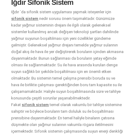
Iğdır Sifonik Sistem
Iğdır `da sifonik sistem uygulaması yapmak isteyenler için
sifonik sistem
nedir sorusu önem taşımaktadır. Günümüze
kadar yağmur sisteminin drejanı ile ilgili olarak geleneksel
sistemler kullanılmış ancak değişen teknoloji şartları dahilinde
yağmur suyunun boşaltılması için yeni özellikler gündeme
gelmiştir. Geleneksel yağmur drejanı temelde yağmur sularının
doğal akış ile hava ile yer değiştirerek boruların içinden akmasına
dayanmaktadır. Bunun sağlanması da boruların yatay eğimde
olması ile sağlanmaktadır. Su ile hava arasında kurulan denge
suyun sağlıklı bir şekilde boşaltılması için en önemli etken
olmaktadır. Bu sistemin temel çalışma prensibi boruda su ve
hava ile birlikte çalışması gerektiğinden boru tam kapasite su ile
çalışamamaktadır. Haliyle suyun boşaltılmasında süre ve tahliye
konusunda çeşitli sorunlar yaşanabilmektedir.
Fakat
sifonik sistem
temel olarak vakumlu bir tahliye sistemine
sahiptir ve böylece boruların tam doluluk su ile boşaltılması
prensibine dayanmaktadır. En temel haliyle binaların çatısına
düşmekte olan yağmur sularının vakumla rögara iletilmesini
içermektedir. Sifonik sistemin çalışmasında suyun enerji denkliği