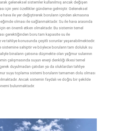
olarak geleneksel sistemler kullanılmış ancak değişen
ası için yeni özellikler gündeme gelmiştir. Geleneksel
e hava ile yer değiştirerek boruların içinden akmasına
eğimde olması ile sağlanmaktadır. Su ile hava arasında
 için en önemli etken olmaktadır. Bu sistemin temel
ması gerektiğinden boru tam kapasite su ile
 ve tahliye konusunda çeşitli sorunlar yaşanabilmektedir.
e sistemine sahiptir ve böylece boruların tam doluluk su
aliyle binaların çatısına düşmekte olan yağmur sularının
emin çalışmasında suyun enerji denkliği ilkesi temel
gerek duyulmadan çatıdan ya da oluklardan tahliye
ağmur suyu toplama sistemi boruların tamamen dolu olması
ılmaktadır. Ancak sistemin faydalı ve doğru bir şekilde
 önemi bulunmaktadır.