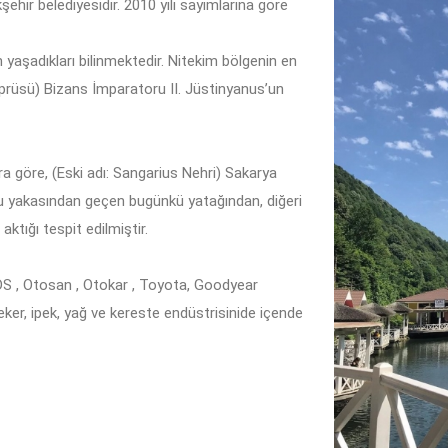
şehir belediyesidir. 2010 yılı sayımlarına göre
ın yaşadıkları bilinmektedir. Nitekim bölgenin en
prüsü) Bizans İmparatoru II. Jüstinyanus’un
ra göre, (Eski adı: Sangarius Nehri) Sakarya
oğu yakasından geçen bugünkü yatağından, diğeri
ktığı tespit edilmiştir.
DS , Otosan , Otokar , Toyota, Goodyear
eker, ipek, yağ ve kereste endüstrisinide içende