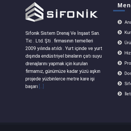
Men
Ana
Kur
Sifonik Sistem Drenaj Ve İnşaat San.
Tic . Ltd. Şti . firmasının temelleri
Ürü
2009 yılında atıldı . Yurt içinde ve yurt
Hiz
dışında endüstriyel binaların çatı suyu
Pro
drenajlarını yapmak için kurulan
firmamız, günümüze kadar yüzü aşkın
Dos
projede yüzbinlerce metre kare işi
Sif
başarı
[...]
İlet