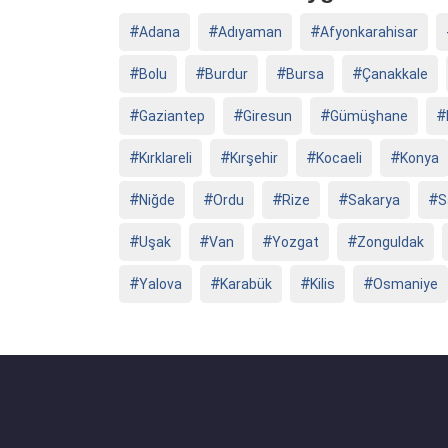
Adana
Adıyaman
Afyonkarahisar
Bolu
Burdur
Bursa
Çanakkale
Gaziantep
Giresun
Gümüşhane
Kırklareli
Kırşehir
Kocaeli
Konya
Niğde
Ordu
Rize
Sakarya
S
Uşak
Van
Yozgat
Zonguldak
Yalova
Karabük
Kilis
Osmaniye