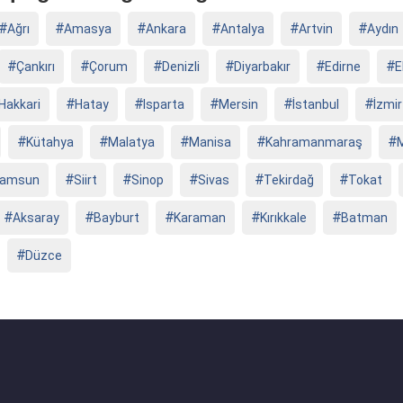
Ağrı
Amasya
Ankara
Antalya
Artvin
Aydın
Çankırı
Çorum
Denizli
Diyarbakır
Edirne
E
Hakkari
Hatay
Isparta
Mersin
İstanbul
İzmir
Kütahya
Malatya
Manisa
Kahramanmaraş
amsun
Siirt
Sinop
Sivas
Tekirdağ
Tokat
Aksaray
Bayburt
Karaman
Kırıkkale
Batman
Düzce