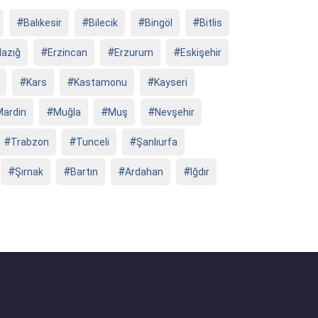
Balıkesir
Bilecik
Bingöl
Bitlis
lazığ
Erzincan
Erzurum
Eskişehir
Kars
Kastamonu
Kayseri
Mardin
Muğla
Muş
Nevşehir
Trabzon
Tunceli
Şanlıurfa
Şırnak
Bartın
Ardahan
Iğdır