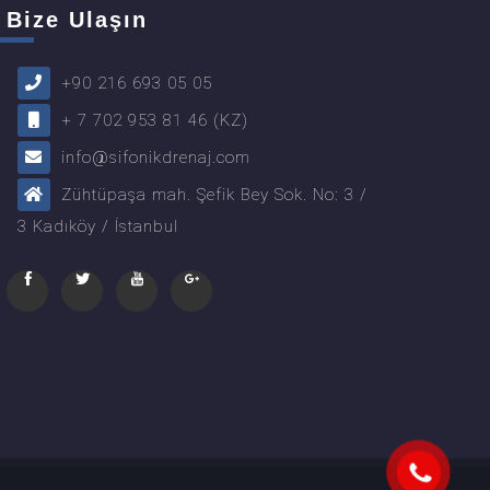
Bize Ulaşın
+90 216 693 05 05
+ 7 702 953 81 46 (KZ)
info@sifonikdrenaj.com
Zühtüpaşa mah. Şefik Bey Sok. No: 3 /
3 Kadıköy / İstanbul