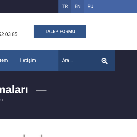
TR
EN
RU
TALEP FORMU
52 03 85
stem
İletişim
maları
rı