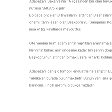
Adapazarı, Sakarya'nın 16 ilçesinden biri olan büyük
nüfusu 560.876 kişidir.
Bölgede önceleri Bitinyalıların, ardından Bizanslılar
önemli tarihi eseri olan Beşköprü’yü (Sangarius Kö
inşa ettiği kayıtlarda mevcuttur.
Öte yandan bilim adamlarının yaptıkları araştırmala
Nehri’nin birkaç asır öncesine kadar biri şehrin d
Beşköprü’nün altından olmak üzere iki farklı koldan a
Adapazarı, geniş otomobil endüstrisine sahiptir. B
fabrikaları burada bulunmaktadır. Bunun yanı sıra ş
barındırır. Fındık üretimi oldukça fazladır.