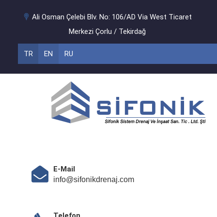
Ali Osman Çelebi Blv. No: 106/AD Via West Ticaret
Merkezi Çorlu / Tekirdağ
TR
EN
RU
E-Mail
info@sifonikdrenaj.com
Telefon