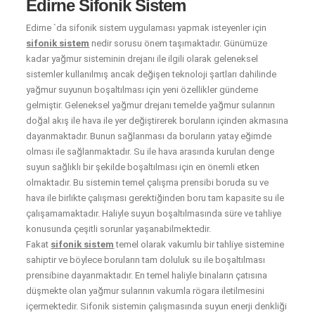
Edirne Sifonik Sistem
Edirne `da sifonik sistem uygulaması yapmak isteyenler için
sifonik sistem
nedir sorusu önem taşımaktadır. Günümüze
kadar yağmur sisteminin drejanı ile ilgili olarak geleneksel
sistemler kullanılmış ancak değişen teknoloji şartları dahilinde
yağmur suyunun boşaltılması için yeni özellikler gündeme
gelmiştir. Geleneksel yağmur drejanı temelde yağmur sularının
doğal akış ile hava ile yer değiştirerek boruların içinden akmasına
dayanmaktadır. Bunun sağlanması da boruların yatay eğimde
olması ile sağlanmaktadır. Su ile hava arasında kurulan denge
suyun sağlıklı bir şekilde boşaltılması için en önemli etken
olmaktadır. Bu sistemin temel çalışma prensibi boruda su ve
hava ile birlikte çalışması gerektiğinden boru tam kapasite su ile
çalışamamaktadır. Haliyle suyun boşaltılmasında süre ve tahliye
konusunda çeşitli sorunlar yaşanabilmektedir.
Fakat
sifonik sistem
temel olarak vakumlu bir tahliye sistemine
sahiptir ve böylece boruların tam doluluk su ile boşaltılması
prensibine dayanmaktadır. En temel haliyle binaların çatısına
düşmekte olan yağmur sularının vakumla rögara iletilmesini
içermektedir. Sifonik sistemin çalışmasında suyun enerji denkliği