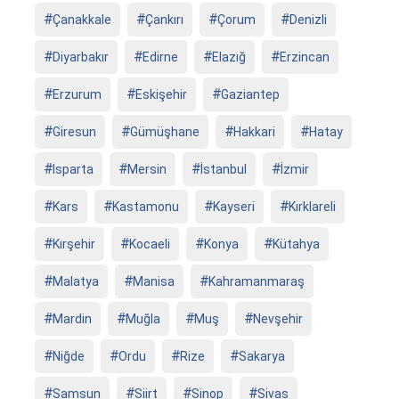
Çanakkale
Çankırı
Çorum
Denizli
Diyarbakır
Edirne
Elazığ
Erzincan
Erzurum
Eskişehir
Gaziantep
Giresun
Gümüşhane
Hakkari
Hatay
Isparta
Mersin
İstanbul
İzmir
Kars
Kastamonu
Kayseri
Kırklareli
Kırşehir
Kocaeli
Konya
Kütahya
Malatya
Manisa
Kahramanmaraş
Mardin
Muğla
Muş
Nevşehir
Niğde
Ordu
Rize
Sakarya
Samsun
Siirt
Sinop
Sivas