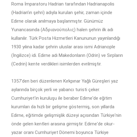
Roma İmparatoru Hadrian tarafından Hadrianapolis
(Hadrian’ın şehri) adıyla kurulan şehir, zaman içinde
Edirne olarak anılmaya başlanmıştır. Günümüz
Yunancasında (Aδριανούπολις) halen şehrin ilk adı
kullanılır. Türk Posta Hizmetleri Kanununun yayınlandığı
1930 yılına kadar şehrin uluslar arası ismi Adrianople
(İngilizce) idi. Edirne adı Makedonların (Odrin) ve Sırpların
(Cedrin) kente verdikleri isimlerden evrilmiştir.
1357'den beri düzenlenen Kırkpınar Yağlı Güreşleri yaz
aylarında birçok yerli ve yabancı turisti çeker.
Cumhuriyet'in kuruluşu ile beraber Edirne'de eğitim
kurumları da hızlı bir gelişme göstermiş, son yıllarda
Edirne, eğitimde gelişmişlik düzeyi açısından Türkiye'nin
önde gelen kentleri arasına girmiştir. Edirne'de okur-
yazar oranı Cumhuriyet Dönemi boyunca Türkiye