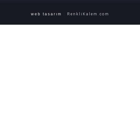
web tasarım
:
RenkliKalem.com