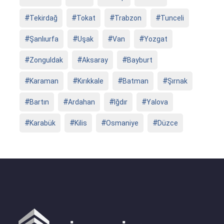
Tekirdağ
Tokat
Trabzon
Tunceli
Şanlıurfa
Uşak
Van
Yozgat
Zonguldak
Aksaray
Bayburt
Karaman
Kırıkkale
Batman
Şırnak
Bartın
Ardahan
Iğdır
Yalova
Karabük
Kilis
Osmaniye
Düzce