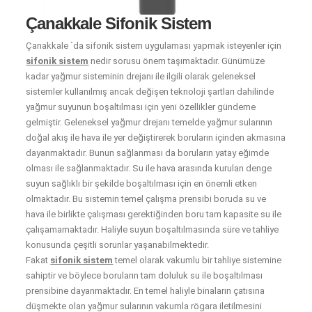
Çanakkale Sifonik Sistem
Çanakkale `da sifonik sistem uygulaması yapmak isteyenler için
sifonik sistem
nedir sorusu önem taşımaktadır. Günümüze
kadar yağmur sisteminin drejanı ile ilgili olarak geleneksel
sistemler kullanılmış ancak değişen teknoloji şartları dahilinde
yağmur suyunun boşaltılması için yeni özellikler gündeme
gelmiştir. Geleneksel yağmur drejanı temelde yağmur sularının
doğal akış ile hava ile yer değiştirerek boruların içinden akmasına
dayanmaktadır. Bunun sağlanması da boruların yatay eğimde
olması ile sağlanmaktadır. Su ile hava arasında kurulan denge
suyun sağlıklı bir şekilde boşaltılması için en önemli etken
olmaktadır. Bu sistemin temel çalışma prensibi boruda su ve
hava ile birlikte çalışması gerektiğinden boru tam kapasite su ile
çalışamamaktadır. Haliyle suyun boşaltılmasında süre ve tahliye
konusunda çeşitli sorunlar yaşanabilmektedir.
Fakat
sifonik sistem
temel olarak vakumlu bir tahliye sistemine
sahiptir ve böylece boruların tam doluluk su ile boşaltılması
prensibine dayanmaktadır. En temel haliyle binaların çatısına
düşmekte olan yağmur sularının vakumla rögara iletilmesini