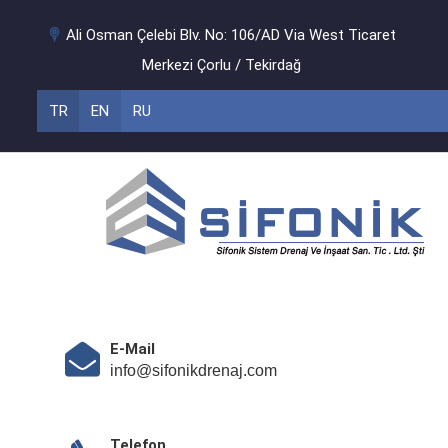
Ali Osman Çelebi Blv. No: 106/AD Via West Ticaret
Merkezi Çorlu / Tekirdağ
TR
EN
RU
E-Mail
info@sifonikdrenaj.com
Telefon