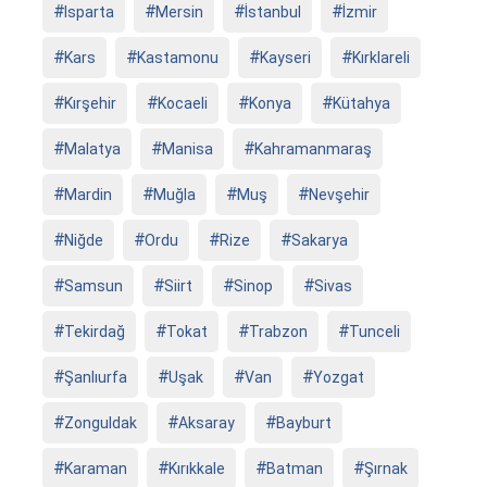
Isparta
Mersin
İstanbul
İzmir
Kars
Kastamonu
Kayseri
Kırklareli
Kırşehir
Kocaeli
Konya
Kütahya
Malatya
Manisa
Kahramanmaraş
Mardin
Muğla
Muş
Nevşehir
Niğde
Ordu
Rize
Sakarya
Samsun
Siirt
Sinop
Sivas
Tekirdağ
Tokat
Trabzon
Tunceli
Şanlıurfa
Uşak
Van
Yozgat
Zonguldak
Aksaray
Bayburt
Karaman
Kırıkkale
Batman
Şırnak