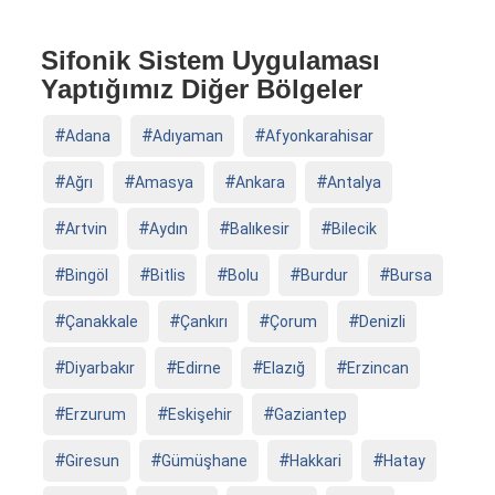
Sifonik Sistem Uygulaması
Yaptığımız Diğer Bölgeler
Adana
Adıyaman
Afyonkarahisar
Ağrı
Amasya
Ankara
Antalya
Artvin
Aydın
Balıkesir
Bilecik
Bingöl
Bitlis
Bolu
Burdur
Bursa
Çanakkale
Çankırı
Çorum
Denizli
Diyarbakır
Edirne
Elazığ
Erzincan
Erzurum
Eskişehir
Gaziantep
Giresun
Gümüşhane
Hakkari
Hatay