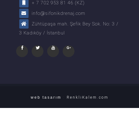
+ 7 702 953 81 46 (KZ)
info@sifonikdrenaj.com
Zühtüpaşa mah. Şefik Bey Sok. No: 3 /
3 Kadıköy / İstanbul
web tasarım
:
RenkliKalem.com