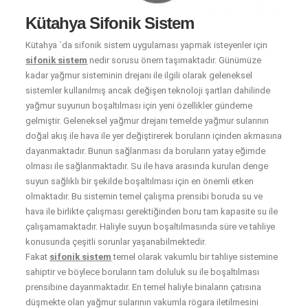
Kütahya Sifonik Sistem
Kütahya `da sifonik sistem uygulaması yapmak isteyenler için
sifonik sistem
nedir sorusu önem taşımaktadır. Günümüze
kadar yağmur sisteminin drejanı ile ilgili olarak geleneksel
sistemler kullanılmış ancak değişen teknoloji şartları dahilinde
yağmur suyunun boşaltılması için yeni özellikler gündeme
gelmiştir. Geleneksel yağmur drejanı temelde yağmur sularının
doğal akış ile hava ile yer değiştirerek boruların içinden akmasına
dayanmaktadır. Bunun sağlanması da boruların yatay eğimde
olması ile sağlanmaktadır. Su ile hava arasında kurulan denge
suyun sağlıklı bir şekilde boşaltılması için en önemli etken
olmaktadır. Bu sistemin temel çalışma prensibi boruda su ve
hava ile birlikte çalışması gerektiğinden boru tam kapasite su ile
çalışamamaktadır. Haliyle suyun boşaltılmasında süre ve tahliye
konusunda çeşitli sorunlar yaşanabilmektedir.
Fakat
sifonik sistem
temel olarak vakumlu bir tahliye sistemine
sahiptir ve böylece boruların tam doluluk su ile boşaltılması
prensibine dayanmaktadır. En temel haliyle binaların çatısına
düşmekte olan yağmur sularının vakumla rögara iletilmesini