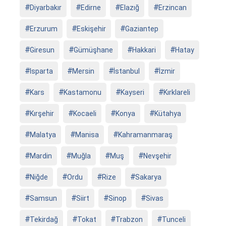
Diyarbakır
Edirne
Elazığ
Erzincan
Erzurum
Eskişehir
Gaziantep
Giresun
Gümüşhane
Hakkari
Hatay
Isparta
Mersin
İstanbul
İzmir
Kars
Kastamonu
Kayseri
Kırklareli
Kırşehir
Kocaeli
Konya
Kütahya
Malatya
Manisa
Kahramanmaraş
Mardin
Muğla
Muş
Nevşehir
Niğde
Ordu
Rize
Sakarya
Samsun
Siirt
Sinop
Sivas
Tekirdağ
Tokat
Trabzon
Tunceli