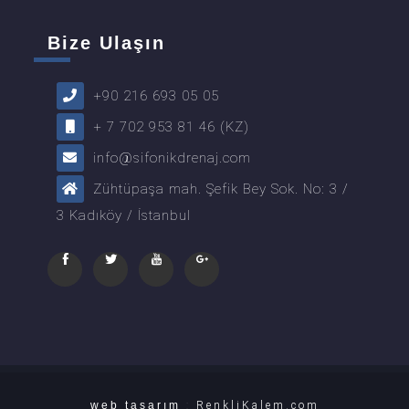
Bize Ulaşın
+90 216 693 05 05
+ 7 702 953 81 46 (KZ)
info@sifonikdrenaj.com
Zühtüpaşa mah. Şefik Bey Sok. No: 3 /
3 Kadıköy / İstanbul
web tasarım
:
RenkliKalem.com