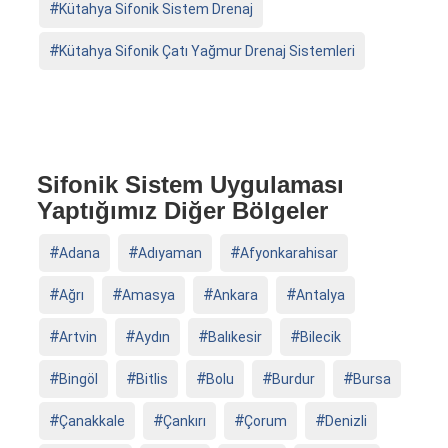
Kütahya Sifonik Sistem Drenaj
Kütahya Sifonik Çatı Yağmur Drenaj Sistemleri
Sifonik Sistem Uygulaması
Yaptığımız Diğer Bölgeler
Adana
Adıyaman
Afyonkarahisar
Ağrı
Amasya
Ankara
Antalya
Artvin
Aydın
Balıkesir
Bilecik
Bingöl
Bitlis
Bolu
Burdur
Bursa
Çanakkale
Çankırı
Çorum
Denizli