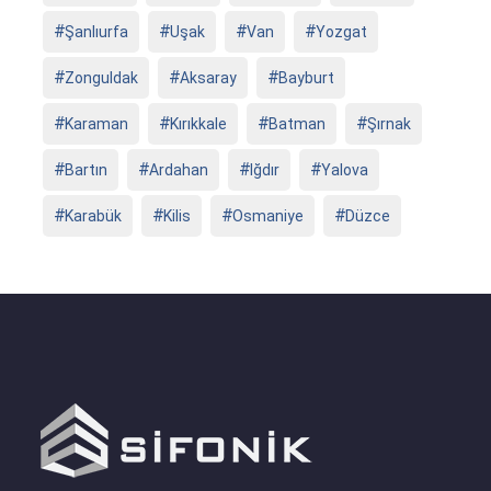
Şanlıurfa
Uşak
Van
Yozgat
Zonguldak
Aksaray
Bayburt
Karaman
Kırıkkale
Batman
Şırnak
Bartın
Ardahan
Iğdır
Yalova
Karabük
Kilis
Osmaniye
Düzce