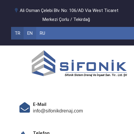
Ali Osman Çelebi Blv. No: 106/AD Via West Ticaret
Merkezi Çorlu / Tekirdağ
TR
EN
RU
E-Mail
info@sifonikdrenaj.com
Telefon