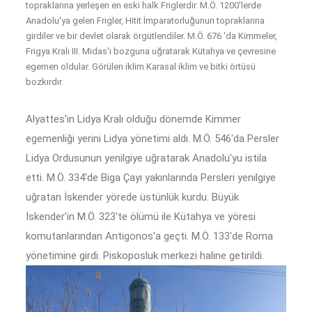
topraklarına yerleşen en eski halk Friglerdir. M.Ö. 1200'lerde
Anadolu'ya gelen Frigler, Hitit İmparatorluğunun topraklarına
girdiler ve bir devlet olarak örgütlendiler. M.Ö. 676 'da Kimmeler,
Frigya Kralı III. Midas'ı bozguna uğratarak Kütahya ve çevresine
egemen oldular. Görülen iklim Karasal iklim ve bitki örtüsü
bozkırdır.
Alyattes'in Lidya Kralı olduğu dönemde Kimmer
egemenliği yerini Lidya yönetimi aldı. M.Ö. 546'da Persler
Lidya Ordusunun yenilgiye uğratarak Anadolu'yu istila
etti. M.Ö. 334'de Biga Çayı yakınlarında Persleri yenilgiye
uğratan İskender yörede üstünlük kurdu. Büyük
İskender'in M.Ö. 323'te ölümü ile Kütahya ve yöresi
komutanlarından Antigonos'a geçti. M.Ö. 133'de Roma
yönetimine girdi. Piskoposluk merkezi haline getirildi.